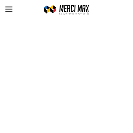
Accueil
Max
Max&Co
Entreprise Citoyenne
Le Mag
S'inscrire / Se connecter