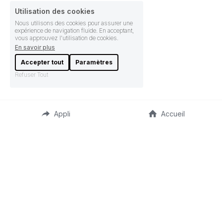
Utilisation des cookies
Nous utilisons des cookies pour assurer une
expérience de navigation fluide. En acceptant,
vous approuvez l'utilisation de cookies.
En savoir plus
Accepter tout
Paramètres
Refuser Tout
Appli
Accueil
Recréer de la proximité et 
du lien social