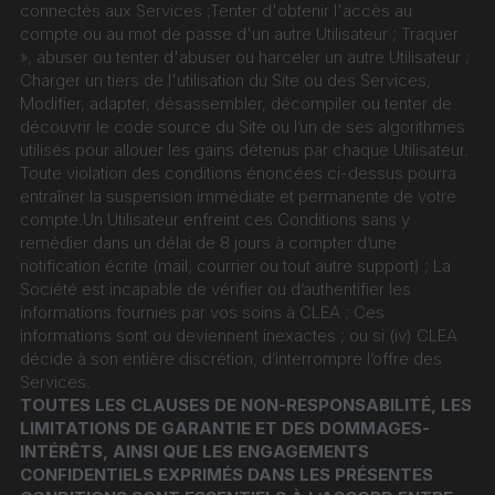
connectés aux Services ;Tenter d'obtenir l'accès au 
compte ou au mot de passe d'un autre Utilisateur ; Traquer 
», abuser ou tenter d'abuser ou harceler un autre Utilisateur ; 
Charger un tiers de l'utilisation du Site ou des Services, 
Modifier, adapter, désassembler, décompiler ou tenter de 
découvrir le code source du Site ou l’un de ses algorithmes 
utilisés pour allouer les gains détenus par chaque Utilisateur. 
Toute violation des conditions énoncées ci-dessus pourra 
entraîner la suspension immédiate et permanente de votre 
compte.Un Utilisateur enfreint ces Conditions sans y 
remédier dans un délai de 8 jours à compter d’une 
notification écrite (mail, courrier ou tout autre support) ; La 
Société est incapable de vérifier ou d’authentifier les 
informations fournies par vos soins à CLEA ; Ces 
informations sont ou deviennent inexactes ; ou si (iv) CLEA 
décide à son entière discrétion, d’interrompre l’offre des 
Services.
TOUTES LES CLAUSES DE NON-RESPONSABILITÉ, LES 
LIMITATIONS DE GARANTIE ET DES DOMMAGES-
INTÉRÊTS, AINSI QUE LES ENGAGEMENTS 
CONFIDENTIELS EXPRIMÉS DANS LES PRÉSENTES 