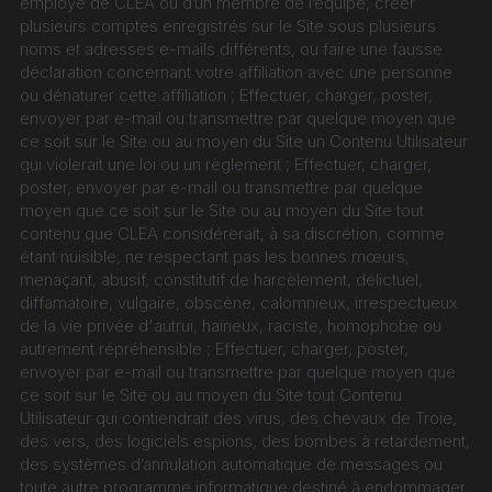
employé de CLEA ou d’un membre de l’équipe, créer 
plusieurs comptes enregistrés sur le Site sous plusieurs 
noms et adresses e-mails différents, ou faire une fausse 
déclaration concernant votre affiliation avec une personne 
ou dénaturer cette affiliation ; Effectuer, charger, poster, 
envoyer par e-mail ou transmettre par quelque moyen que 
ce soit sur le Site ou au moyen du Site un Contenu Utilisateur 
qui violerait une loi ou un règlement ; Effectuer, charger, 
poster, envoyer par e-mail ou transmettre par quelque 
moyen que ce soit sur le Site ou au moyen du Site tout 
contenu que CLEA considérerait, à sa discrétion, comme 
étant nuisible, ne respectant pas les bonnes mœurs, 
menaçant, abusif, constitutif de harcèlement, délictuel, 
diffamatoire, vulgaire, obscène, calomnieux, irrespectueux 
de la vie privée d'autrui, haineux, raciste, homophobe ou 
autrement répréhensible ; Effectuer, charger, poster, 
envoyer par e-mail ou transmettre par quelque moyen que 
ce soit sur le Site ou au moyen du Site tout Contenu 
Utilisateur qui contiendrait des virus, des chevaux de Troie, 
des vers, des logiciels espions, des bombes à retardement, 
des systèmes d’annulation automatique de messages ou 
toute autre programme informatique destiné à endommager, 