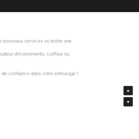
e nouveaux services ou tester une 
isateur d’événements, coiffeur ou 
 de confiance dans votre entourage !