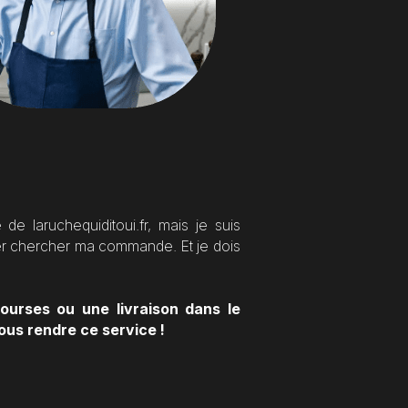
e laruchequiditoui.fr, mais je suis 
er chercher ma commande. Et je dois 
urses ou une livraison dans le 
vous rendre ce service !