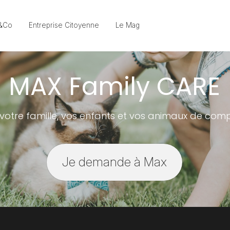
&Co
Entreprise Citoyenne
Le Mag
MAX Family CARE
 votre famille, vos enfants et vos animaux de compa
Je demande à Max